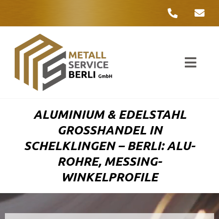
Zum
Inhalt
springen
Toggl
Navig
Unter
ALUMINIUM & EDELSTAHL
Liefer
GROSSHANDEL IN S
CHELKLINGEN – BERLI: ALU-R
Metall
OHRE, MESSING-W
INKELPROFILE
Komple
Umwelt