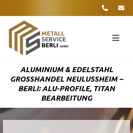
Zum
Inhalt
springen
Toggl
Navig
Unter
ALUMINIUM & EDELSTAHL
Liefer
GROSSHANDEL NEULUSSHEIM – BE
RLI: ALU-PROFILE, TITAN BE
Metall
ARBEITUNG
Komple
Umwelt