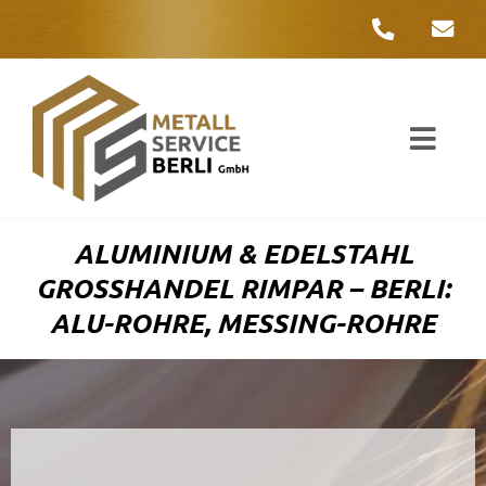
Zum
Inhalt
springen
Toggl
Navig
Unter
ALUMINIUM & EDELSTAHL
Liefer
GROSSHANDEL RIMPAR – BERLI: A
LU-ROHRE, MESSING-ROHRE
Metall
Komple
Umwelt