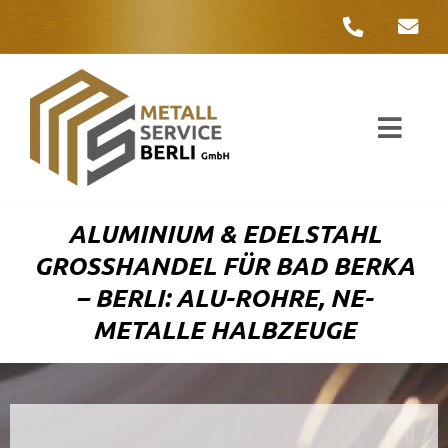
Zum
Inhalt
springen
Toggl
Navig
Unter
ALUMINIUM & EDELSTAHL
Liefer
GROSSHANDEL FÜR BAD BERKA –
BERLI: ALU-ROHRE, NE-M
Metall
ETALLE HALBZEUGE
Komple
Umwelt