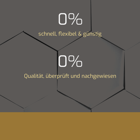
0
%
schnell, flexibel & günstig
0
%
Qualität, überprüft und nachgewiesen