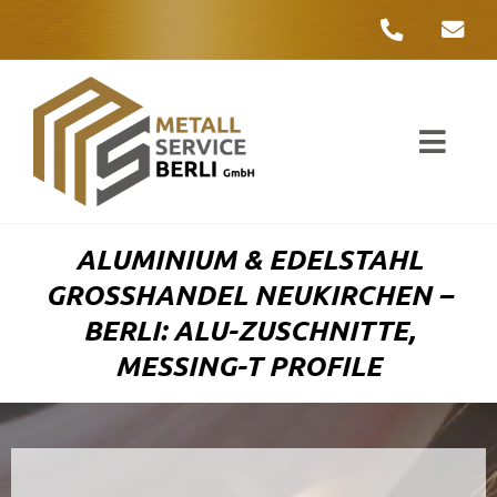
Zum
Inhalt
springen
Toggl
Navig
Unter
ALUMINIUM & EDELSTAHL
Liefer
GROSSHANDEL NEUKIRCHEN – B
ERLI: ALU-ZUSCHNITTE, M
Metall
ESSING-T PROFILE
Komple
Umwelt