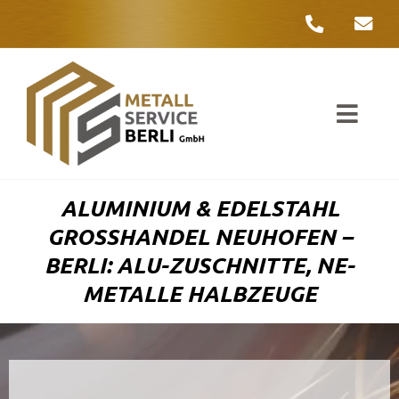
Zum
Inhalt
springen
Toggl
Navig
Unter
ALUMINIUM & EDELSTAHL
Liefer
GROSSHANDEL NEUHOFEN – B
ERLI: ALU-ZUSCHNITTE, NE-M
Metall
ETALLE HALBZEUGE
Komple
Umwelt