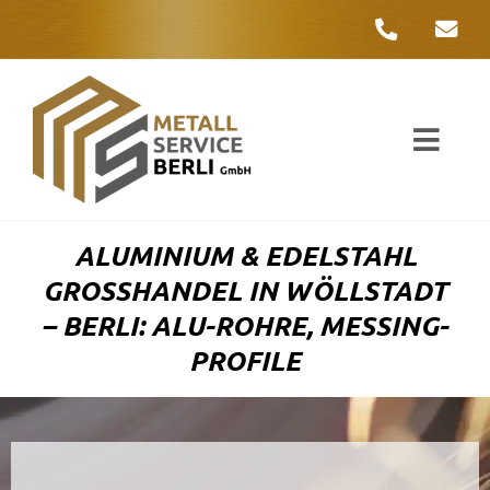
Zum
Inhalt
springen
Toggl
Navig
Unter
ALUMINIUM & EDELSTAHL
Liefer
GROSSHANDEL IN WÖLLSTADT –
BERLI: ALU-ROHRE, MESSING-P
Metall
ROFILE
Komple
Umwelt