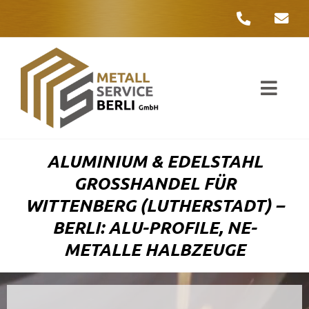
Zum
Inhalt
springen
Toggl
Navig
Unter
ALUMINIUM & EDELSTAHL
Liefer
GROSSHANDEL FÜR W
ITTENBERG (LUTHERSTADT) – B
Metall
ERLI: ALU-PROFILE, NE-M
ETALLE HALBZEUGE
Komple
Umwelt