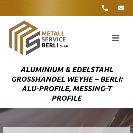
Zum
Inhalt
springen
Toggl
Navig
Unter
ALUMINIUM & EDELSTAHL
Liefer
GROSSHANDEL WEYHE – BERLI: A
LU-PROFILE, MESSING-T P
Metall
ROFILE
Komple
Umwelt