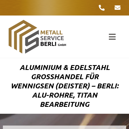
Zum
Inhalt
springen
Toggl
Navig
Unter
ALUMINIUM & EDELSTAHL
Liefer
GROSSHANDEL FÜR W
ENNIGSEN (DEISTER) – BERLI: A
Metall
LU-ROHRE, TITAN B
EARBEITUNG
Komple
Umwelt