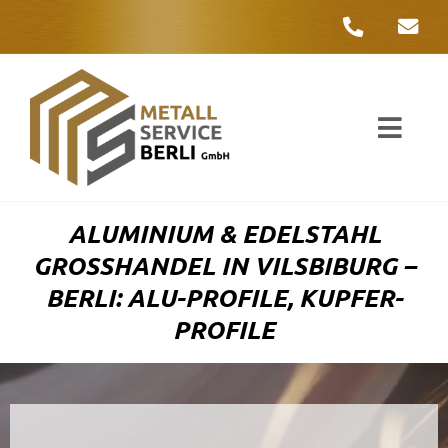
Zum
Inhalt
springen
Toggl
Navig
Unter
ALUMINIUM & EDELSTAHL
Liefer
GROSSHANDEL IN VILSBIBURG – B
ERLI: ALU-PROFILE, KUPFER-P
Metall
ROFILE
Komple
Umwelt