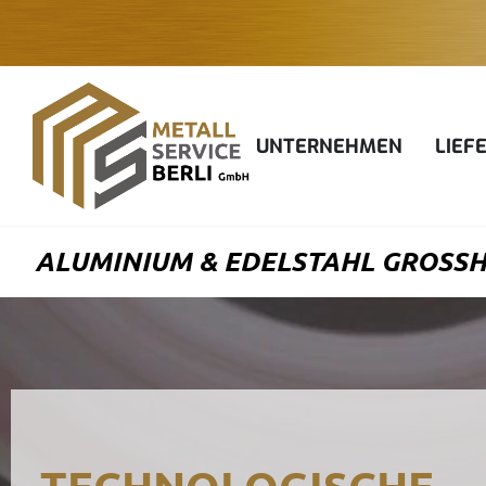
Zum
Inhalt
springen
UNTERNEHMEN
LIEF
ALUMINIUM & EDELSTAHL GROSSHAN
TECHNOLOGISCHE