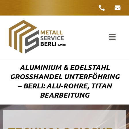
Zum
Inhalt
springen
Toggl
Navig
Unter
ALUMINIUM & EDELSTAHL
Liefer
GROSSHANDEL UNTERFÖHRING –
BERLI: ALU-ROHRE, TITAN B
Metall
EARBEITUNG
Komple
Umwelt