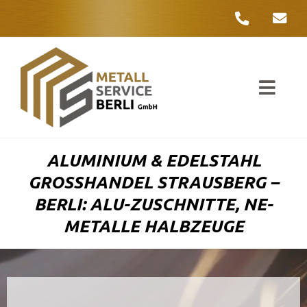
Zum
Inhalt
springen
Toggl
Navig
Unter
ALUMINIUM & EDELSTAHL
Liefer
GROSSHANDEL STRAUSBERG – B
ERLI: ALU-ZUSCHNITTE, NE-M
Metall
ETALLE HALBZEUGE
Komple
Umwelt