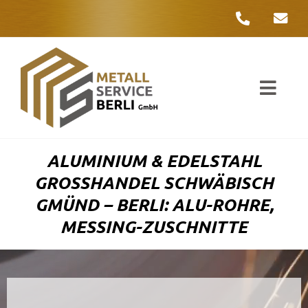
Zum
Inhalt
springen
Toggl
Navig
Unter
ALUMINIUM & EDELSTAHL
Liefer
GROSSHANDEL SCHWÄBISCH G
MÜND – BERLI: ALU-ROHRE, M
Metall
ESSING-ZUSCHNITTE
Komple
Umwelt