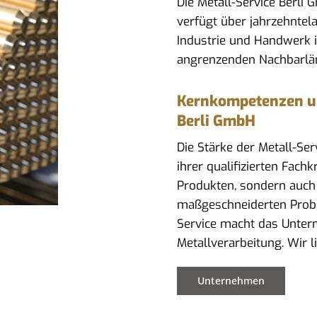
Die Metall-Service Berli
verfügt über jahrzehntel
Industrie und Handwerk 
angrenzenden Nachbarlä
Kernkompetenzen und
Berli GmbH
Die Stärke der Metall-Se
ihrer qualifizierten Fach
Produkten, sondern auch
maßgeschneiderten Prob
Service macht das Untern
Metallverarbeitung. Wir l
Unternehmen