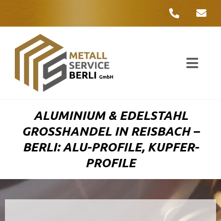
Zum
Inhalt
springen
Toggl
Navig
Unter
ALUMINIUM & EDELSTAHL
Liefer
GROSSHANDEL IN REISBACH – B
ERLI: ALU-PROFILE, KUPFER-P
Metall
ROFILE
Komple
Umwelt