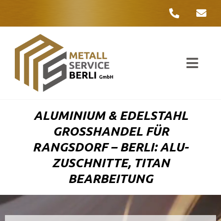
Zum
Inhalt
springen
Toggl
Navig
Unter
ALUMINIUM & EDELSTAHL
Liefer
GROSSHANDEL FÜR R
ANGSDORF – BERLI: ALU-Z
Metall
USCHNITTE, TITAN B
EARBEITUNG
Komple
Umwelt