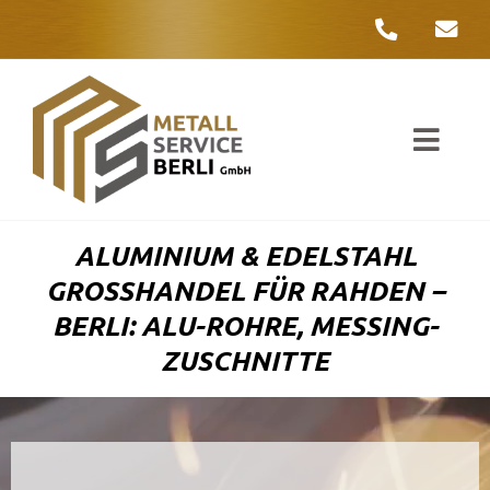
Zum
Inhalt
springen
Toggl
Navig
Unter
ALUMINIUM & EDELSTAHL
Liefer
GROSSHANDEL FÜR RAHDEN – B
ERLI: ALU-ROHRE, MESSING-Z
Metall
USCHNITTE
Komple
Umwelt