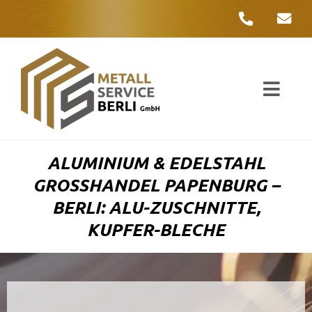
Zum
Inhalt
springen
Toggl
Navig
Unter
ALUMINIUM & EDELSTAHL
Liefer
GROSSHANDEL PAPENBURG – B
ERLI: ALU-ZUSCHNITTE, K
Metall
UPFER-BLECHE
Komple
Umwelt