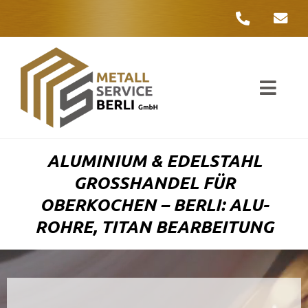
Zum
Inhalt
springen
Toggl
Navig
Unter
ALUMINIUM & EDELSTAHL
Liefer
GROSSHANDEL FÜR O
BERKOCHEN – BERLI: ALU-R
Metall
OHRE, TITAN BEARBEITUNG
Komple
Umwelt