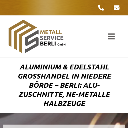
Zum
Inhalt
springen
Toggl
Navig
Unter
ALUMINIUM & EDELSTAHL
Liefer
GROSSHANDEL IN NIEDERE B
ÖRDE – BERLI: ALU-Z
Metall
USCHNITTE, NE-METALLE H
ALBZEUGE
Komple
Umwelt