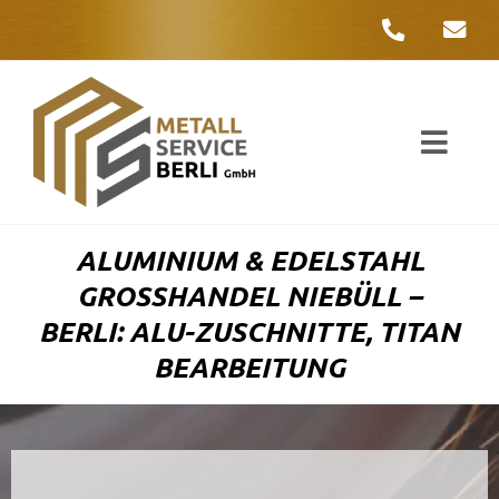
Zum
Inhalt
springen
Toggl
Navig
Unter
ALUMINIUM & EDELSTAHL
Liefer
GROSSHANDEL NIEBÜLL – B
ERLI: ALU-ZUSCHNITTE, TITAN B
Metall
EARBEITUNG
Komple
Umwelt