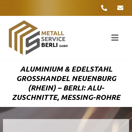
Zum
Inhalt
springen
Toggl
Navig
Unter
ALUMINIUM & EDELSTAHL
Liefer
GROSSHANDEL NEUENBURG (
RHEIN) – BERLI: ALU-Z
Metall
USCHNITTE, MESSING-ROHRE
Komple
Umwelt