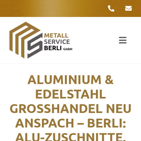
Zum
Inhalt
springen
Toggl
Navig
Unter
ALUMINIUM &
Liefer
EDELSTAHL
Metall
GROSSHANDEL NEU A
Komple
NSPACH – BERLI: A
Umwelt
LU-ZUSCHNITTE, N