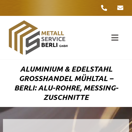
Zum
Inhalt
springen
Toggl
Navig
Unter
ALUMINIUM & EDELSTAHL
Liefer
GROSSHANDEL MÜHLTAL – B
ERLI: ALU-ROHRE, MESSING-Z
Metall
USCHNITTE
Komple
Umwelt