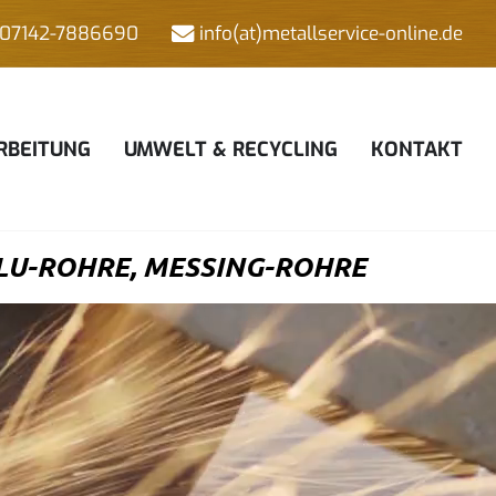
07142-7886690
info(at)metallservice-online.de
RBEITUNG
UMWELT & RECYCLING
KONTAKT
LU-ROHRE, MESSING-ROHRE