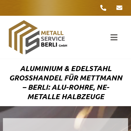
Zum
Inhalt
springen
Toggl
Navig
Unter
ALUMINIUM & EDELSTAHL
Liefer
GROSSHANDEL FÜR METTMANN –
BERLI: ALU-ROHRE, NE-M
Metall
ETALLE HALBZEUGE
Komple
Umwelt