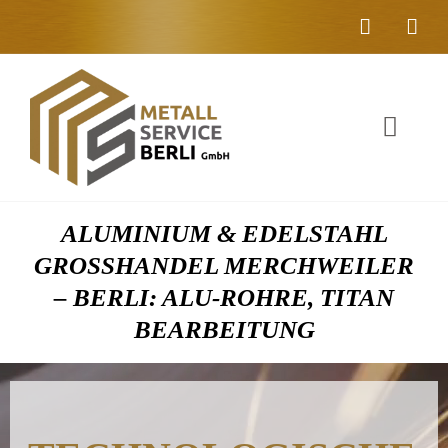
Zum
Inhalt
springen
Toggl
Navig
Unter
ALUMINIUM & EDELSTAHL
Liefer
GROSSHANDEL MERCHWEILER –
BERLI: ALU-ROHRE, TITAN B
Metall
EARBEITUNG
Komple
Umwelt