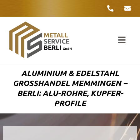
Zum
Inhalt
springen
Toggl
Navig
Unter
ALUMINIUM & EDELSTAHL
Liefer
GROSSHANDEL MEMMINGEN – B
ERLI: ALU-ROHRE, KUPFER-P
Metall
ROFILE
Komple
Umwelt