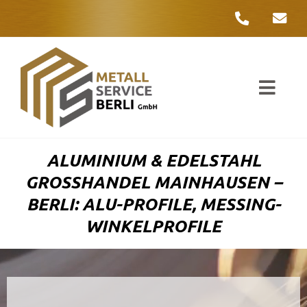
Zum
Inhalt
springen
Toggl
Navig
Unter
ALUMINIUM & EDELSTAHL
Liefer
GROSSHANDEL MAINHAUSEN – B
ERLI: ALU-PROFILE, MESSING-W
Metall
INKELPROFILE
Komple
Umwelt