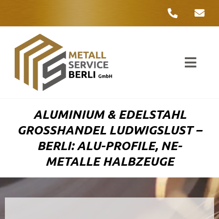
Zum
Inhalt
springen
Toggl
Navig
Unter
ALUMINIUM & EDELSTAHL
Liefer
GROSSHANDEL LUDWIGSLUST – B
ERLI: ALU-PROFILE, NE-M
Metall
ETALLE HALBZEUGE
Komple
Umwelt