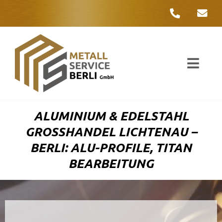
Zum
Inhalt
springen
Toggl
Navig
Unter
ALUMINIUM & EDELSTAHL
Liefer
GROSSHANDEL LICHTENAU – B
ERLI: ALU-PROFILE, TITAN B
Metall
EARBEITUNG
Komple
Umwelt