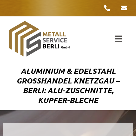
Zum
Inhalt
springen
Toggl
Navig
Unter
ALUMINIUM & EDELSTAHL
Liefer
GROSSHANDEL KNETZGAU – B
ERLI: ALU-ZUSCHNITTE, K
Metall
UPFER-BLECHE
Komple
Umwelt