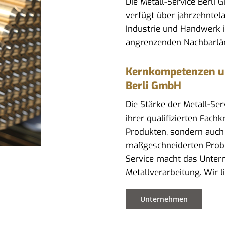
Die Metall-Service Berli
verfügt über jahrzehntel
Industrie und Handwerk i
angrenzenden Nachbarlä
Kernkompetenzen und
Berli GmbH
Die Stärke der Metall-Se
ihrer qualifizierten Fach
Produkten, sondern auch
maßgeschneiderten Prob
Service macht das Untern
Metallverarbeitung. Wir l
Unternehmen