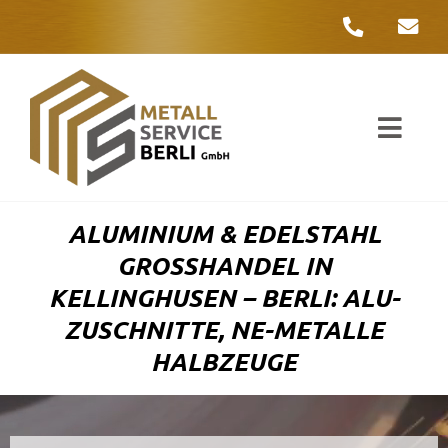
Zum
Inhalt
springen
Toggl
Navig
Unter
ALUMINIUM & EDELSTAHL
Liefer
GROSSHANDEL IN K
ELLINGHUSEN – BERLI: ALU-Z
Metall
USCHNITTE, NE-METALLE H
ALBZEUGE
Komple
Umwelt