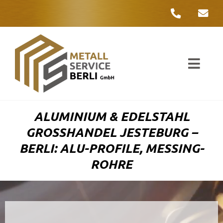
Zum
Inhalt
springen
Toggl
Navig
Unter
ALUMINIUM & EDELSTAHL
Liefer
GROSSHANDEL JESTEBURG – B
ERLI: ALU-PROFILE, MESSING-R
Metall
OHRE
Komple
Umwelt