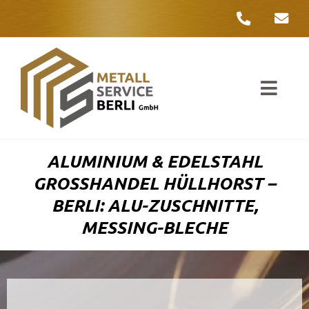
Zum
Inhalt
springen
Toggl
Navig
Unter
ALUMINIUM & EDELSTAHL
Liefer
GROSSHANDEL HÜLLHORST – B
ERLI: ALU-ZUSCHNITTE, M
Metall
ESSING-BLECHE
Komple
Umwelt