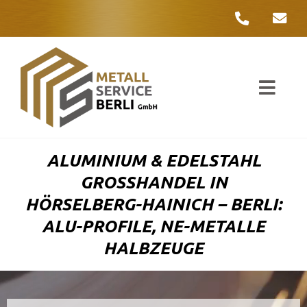
Zum
Inhalt
springen
Toggl
Navig
Unter
ALUMINIUM & EDELSTAHL
Liefer
GROSSHANDEL IN H
ÖRSELBERG-HAINICH – BERLI: A
Metall
LU-PROFILE, NE-METALLE H
ALBZEUGE
Komple
Umwelt