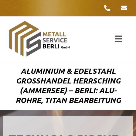
Zum
Inhalt
springen
Toggl
Navig
Unter
ALUMINIUM & EDELSTAHL
Liefer
GROSSHANDEL HERRSCHING (
AMMERSEE) – BERLI: ALU-R
Metall
OHRE, TITAN BEARBEITUNG
Komple
Umwelt