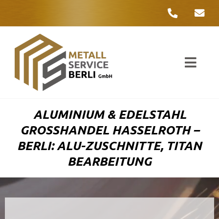
Zum
Inhalt
springen
Toggl
Navig
Unter
ALUMINIUM & EDELSTAHL
Liefer
GROSSHANDEL HASSELROTH – B
ERLI: ALU-ZUSCHNITTE, TITAN B
Metall
EARBEITUNG
Komple
Umwelt