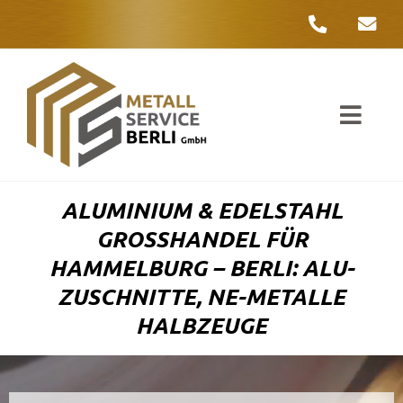
Zum
Inhalt
springen
Toggl
Navig
Unter
ALUMINIUM & EDELSTAHL
Liefer
GROSSHANDEL FÜR H
AMMELBURG – BERLI: ALU-Z
Metall
USCHNITTE, NE-METALLE H
ALBZEUGE
Komple
Umwelt