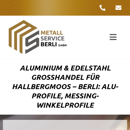
Zum
Inhalt
springen
Toggl
Navig
Unter
ALUMINIUM & EDELSTAHL
Liefer
GROSSHANDEL FÜR H
ALLBERGMOOS – BERLI: ALU-P
Metall
ROFILE, MESSING-W
INKELPROFILE
Komple
Umwelt