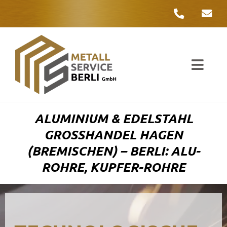
Zum
Inhalt
springen
Toggl
Navig
Unter
ALUMINIUM & EDELSTAHL
Liefer
GROSSHANDEL HAGEN (
BREMISCHEN) – BERLI: ALU-R
Metall
OHRE, KUPFER-ROHRE
Komple
Umwelt