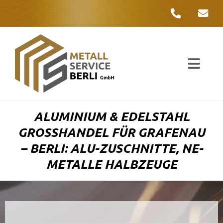
Zum
Inhalt
springen
Toggl
Navig
Unter
ALUMINIUM & EDELSTAHL
Liefer
GROSSHANDEL FÜR GRAFENAU –
BERLI: ALU-ZUSCHNITTE, NE-M
Metall
ETALLE HALBZEUGE
Komple
Umwelt