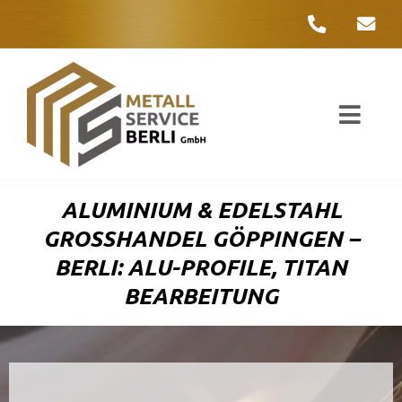
Zum
Inhalt
springen
Toggl
Navig
Unter
ALUMINIUM & EDELSTAHL
Liefer
GROSSHANDEL GÖPPINGEN – B
ERLI: ALU-PROFILE, TITAN B
Metall
EARBEITUNG
Komple
Umwelt