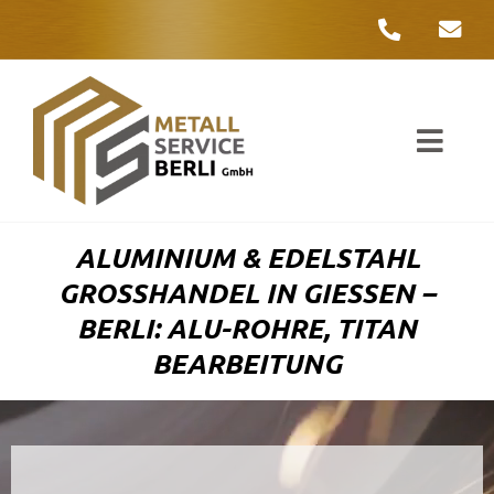
Zum
Inhalt
springen
Toggl
Navig
Unter
ALUMINIUM & EDELSTAHL
Liefer
GROSSHANDEL IN GIESSEN – BE
RLI: ALU-ROHRE, TITAN BE
Metall
ARBEITUNG
Komple
Umwelt