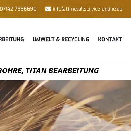
07142-7886690
info(at)metallservice-online.de
RBEITUNG
UMWELT & RECYCLING
KONTAKT
OHRE, TITAN BEARBEITUNG