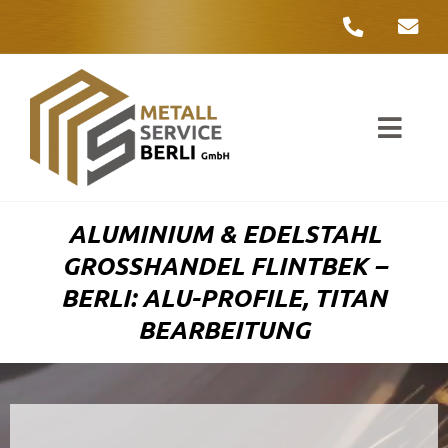
Zum
Inhalt
springen
Toggl
Navig
Unter
ALUMINIUM & EDELSTAHL
Liefer
GROSSHANDEL FLINTBEK – B
ERLI: ALU-PROFILE, TITAN B
Metall
EARBEITUNG
Komple
Umwelt