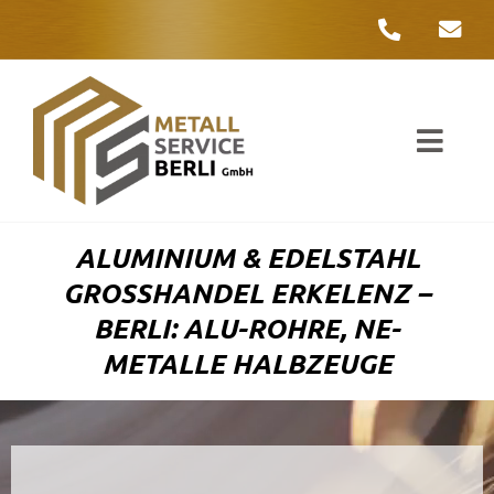
Zum
Inhalt
springen
Toggl
Navig
Unter
ALUMINIUM & EDELSTAHL
Liefer
GROSSHANDEL ERKELENZ – B
ERLI: ALU-ROHRE, NE-M
Metall
ETALLE HALBZEUGE
Komple
Umwelt